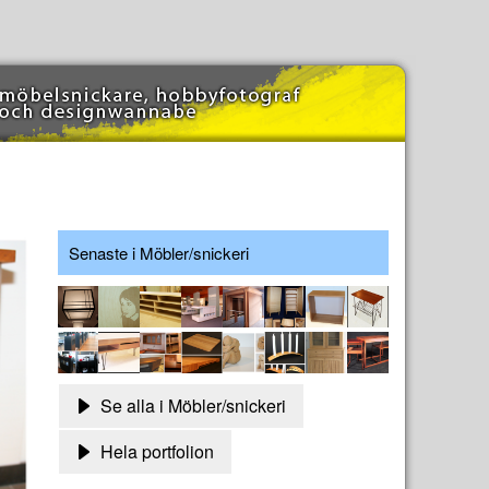
Senaste i Möbler/snickeri
Se alla i Möbler/snickeri
Hela portfolion